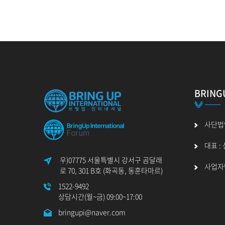
- 계약 또는 청약철회 등에 관한 기록 : 5년
- 대금결제 및 재화 등의 공급에 관한 기록 : 5년
- 소비자의 불만 및 분쟁처리에 관한 기록 : 3년
7. 개인정보의 파기절차 및 방법
회사는 원칙적으로 개인정보 수집 및 이용목적이 달성
BRING
파기절차
- 회원이 이메일 문의 등을 위해 입력한 정보는 목적
개인정보는 법률에 의한 경우가 아니고서는 보유되는
사단법
파기방법
- 종이에 출력된 개인정보는 분쇄기로 분쇄하거나 
대표 :
우)07775 서울특별시 강서구 곰달래
사업자번호
로 70, 301 B호 (화곡동, 동훈타마르)
8. 개인정보 자동 수집 방침 설치 / 운영 및 그 거부
1522-9492
회사는 이용자의 정보를 수시로 저장하고 찾아내는 ‘
상담시간(월~금) 09:00~17:00
'쿠키(cookie)'는 웹사이트를 운영하는 서버가
bringupi@naver.com
특화되고 맞춤화된 서비스를 만들어 이용이 편리하고
목적을 위해 쿠키 등을 사용합니다.