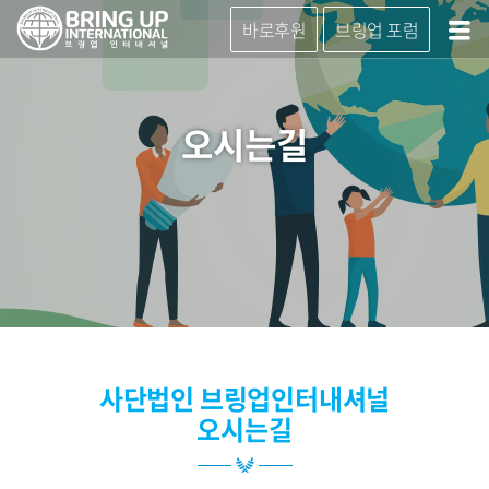
바로후원
브링업 포럼
오시는길
사단법인 브링업인터내셔널
오시는길