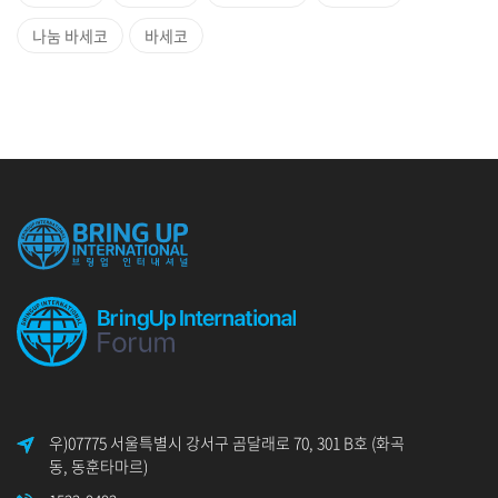
나눔 바세코
바세코
우)07775 서울특별시 강서구 곰달래로 70, 301 B호 (화곡
동, 동훈타마르)