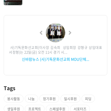
의 소외
사)기독문화선교회(이사장 김숙희 상임회장 강형규 상임대표
브링업
강섭)과
서정형)는 22일(금) 오전 11시 경기 시...
산사태
인터..
신바람뉴스 (사)기독문화선교회 MOU단체...
결
Tags
봉사활동
나눔
정기후원
일시후원
피딩
생일후원
프로젝트
스페셜후원
서포터즈