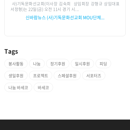
의 소외
사)기독문화선교회(이사장 김숙희 상임회장 강형규 상임대표
브링업
강섭)과
서정형)는 22일(금) 오전 11시 경기 시...
산사태
인터..
신바람뉴스 (사)기독문화선교회 MOU단체...
결
Tags
봉사활동
나눔
정기후원
일시후원
피딩
생일후원
프로젝트
스페셜후원
서포터즈
나눔 바세코
바세코