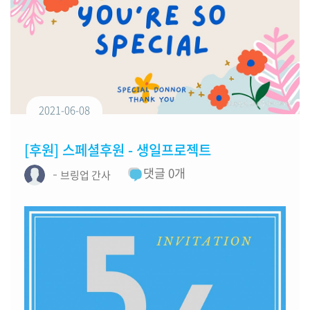
2021-06-08
[후원] 스페셜후원 - 생일프로젝트
댓글
0
개
브링업 간사